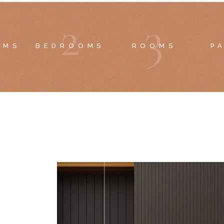
2
3
OMS
BEDROOMS
ROOMS
P