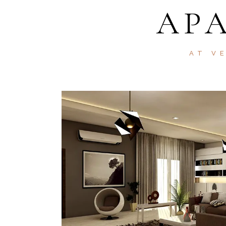
AP
AT V