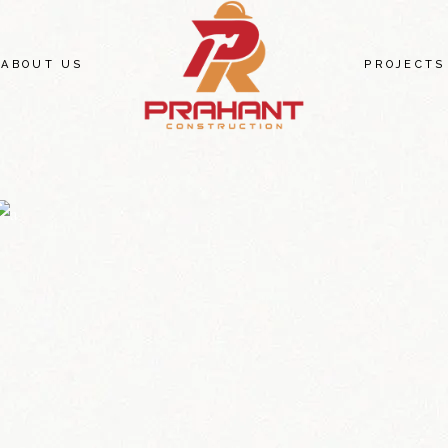
ABOUT US
PROJECTS
PEACE T
71 BRADL
PEACE PL
MAPLEVIE