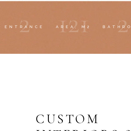
2
1
2
1
2
ENTRANCE
AREA, M2
BATHR
CUSTOM