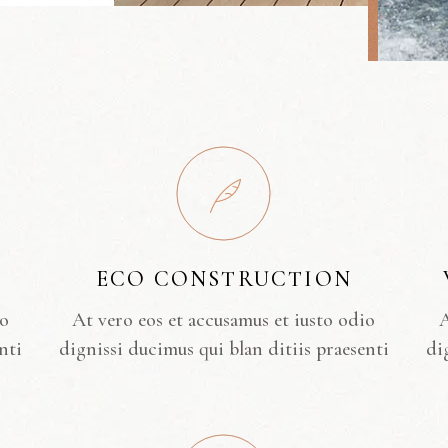
ECO CONSTRUCTION
io
At vero eos et accusamus et iusto odio
A
nti
dignissi ducimus qui blan ditiis praesenti
di