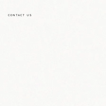
CONTACT US
OWNS
EY STREET
AZA
W AVENUE PROJECT