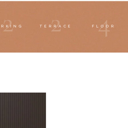
2
2
4
ARKING
TERRACE
FLOOR