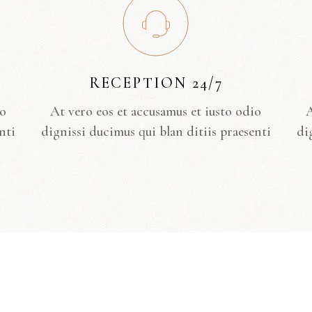
RECEPTION 24/7
io
At vero eos et accusamus et iusto odio
A
nti
dignissi ducimus qui blan ditiis praesenti
di