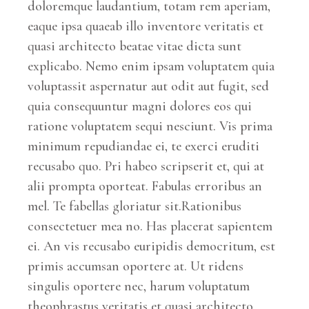
doloremque laudantium, totam rem aperiam,
eaque ipsa quaeab illo inventore veritatis et
quasi architecto beatae vitae dicta sunt
explicabo. Nemo enim ipsam voluptatem quia
voluptassit aspernatur aut odit aut fugit, sed
quia consequuntur magni dolores eos qui
ratione voluptatem sequi nesciunt. Vis prima
minimum repudiandae ei, te exerci eruditi
recusabo quo. Pri habeo scripserit et, qui at
alii prompta oporteat. Fabulas erroribus an
mel. Te fabellas gloriatur sit.Rationibus
consectetuer mea no. Has placerat sapientem
ei. An vis recusabo euripidis democritum, est
primis accumsan oportere at. Ut ridens
singulis oportere nec, harum voluptatum
theophrastus veritatis et quasi architecto